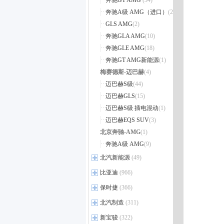
奔驰GT AMG
(34)
奔驰A级 AMG（进口）
(25)
GLS AMG
(2)
奔驰GLA AMG
(10)
奔驰GLE AMG
(18)
奔驰GT AMG新能源
(1)
梅赛德斯-迈巴赫
(4)
迈巴赫S级
(44)
迈巴赫GLS
(15)
迈巴赫S级 插电混动
(1)
迈巴赫EQS SUV
(3)
北京奔驰-AMG
(1)
奔驰A级 AMG
(9)
北汽新能源
(49)
北汽新能源
(9)
比亚迪
(966)
比亚迪
(26)
保时捷
(366)
宋
(7)
保时捷
(13)
北汽制造
(311)
宋MAX
(59)
Cayenne
(31)
北汽制造
(19)
新宝骏
(322)
宋Pro
(12)