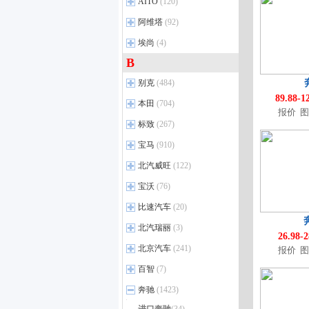
ARCFOX极狐
(13)
AITO
(120)
DBX
(10)
奥迪S5
AION LX
(27)
(19)
极狐 阿尔法T
(29)
AITO
DB12
(5)
(2)
阿维塔
(92)
奥迪S6
AION V
(9)
(91)
问道V9
(4)
Valiant
问界M9
(1)
(31)
阿维塔
(6)
埃尚
(4)
奥迪S7
AION Y
(8)
(71)
极狐 考拉S
(3)
Vanquish
问界M5
(18)
(1)
阿维塔11
(37)
B
埃尚
奥迪S8
AION RT
(1)
(7)
(16)
极狐贝塔T1
(8)
问界M7
(43)
阿维塔12
(32)
奥迪R8
AION UT
埃尚A100C
(15)
(7)
(4)
别克
极狐 阿尔法T6
(484)
(2)
问界M8
(24)
阿维塔07
(10)
奥迪SQ7
AION i60
(2)
(9)
89.88-1
极狐 阿尔法S6
(5)
上汽通用别克
(33)
本田
问界M6
(704)
(4)
阿维塔06
(8)
奥迪SQ5 Sportback
AION UT super
(3)
(1)
报价
图
极狐 考拉S6
(3)
君威
(33)
广汽本田
(19)
标致
阿维塔06T
(267)
(5)
奥迪RS e-tron GT
AION N60
(3)
(1)
极狐 阿尔法S5
(16)
君越
(35)
飞度
(20)
进口标致
(10)
宝马
奥迪e-tron GT
(910)
(1)
极狐 阿尔法T5
(16)
昂科拉
(11)
凌派
(36)
东风标致
(21)
奥迪RS Q8
(6)
华晨宝马
(15)
北汽威旺
极狐 考拉
(122)
(5)
别克GL8
(108)
雅阁
(33)
标致408
(22)
e-tron（进口）
(9)
宝马3系
(68)
极狐 阿尔法S
(33)
北汽威旺
昂扬
(4)
(10)
宝沃
(76)
奥德赛
(41)
标致2008
(13)
奥迪S4
(6)
宝马5系
(87)
极狐贝塔S3
(8)
北汽威旺新能源
世纪
(11)
(1)
宝沃
e:NP1 极湃2
(4)
(1)
比速汽车
(20)
标致4008
(27)
奥迪Q8
(27)
宝马X1
(39)
别克E5
(13)
宝沃新能源
雅阁e：PHEV
(1)
(6)
比速汽车
标致5008
(4)
(28)
北汽瑞丽
奥迪RS 4
(3)
(12)
宝马i5
(16)
别克E4
(4)
26.98-
e:NP1 极湃1
(4)
标致508L
(25)
奥迪RS 6
(7)
北汽瑞丽
宝马iX1
(1)
(13)
北京汽车
(241)
报价
图
昂科拉PLUS
(2)
ZR-V致在
(9)
标致4008 PHEV
(4)
奥迪RS 7
(6)
宝马i3
(16)
北京汽车
别克GL8插电混动
(26)
(11)
百智
(7)
型格
(31)
标致508L PHEV
(2)
奥迪SQ5
(6)
宝马X5
(23)
至境L7
北京U7
(5)
(6)
百智
皓影 e：PHEV
(1)
(12)
奔驰
(1423)
标致408X
(7)
奥迪RS 5
(19)
宝马iX3
(9)
别克至境世家PHEV
北京X7 PHEV
(3)
(3)
广汽本田-绎乐
百智大熊
(7)
(2)