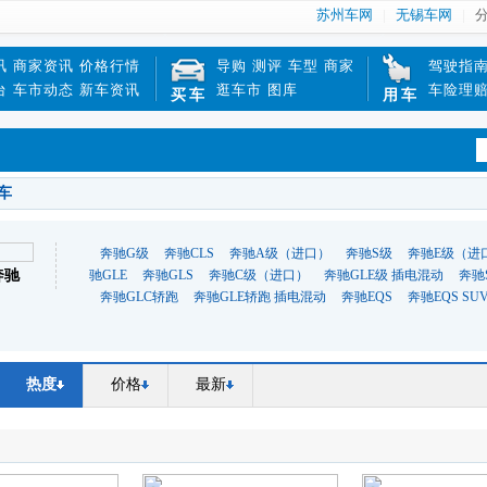
苏州车网
无锡车网
讯
商家资讯
价格行情
导购
测评
车型
商家
驾驶指
台
车市动态
新车资讯
逛车市
图库
车险理
买车
用车
车
奔驰G级
奔驰CLS
奔驰A级（进口）
奔驰S级
奔驰E级（进
奔驰
驰GLE
奔驰GLS
奔驰C级（进口）
奔驰GLE级 插电混动
奔驰
奔驰GLC轿跑
奔驰GLE轿跑 插电混动
奔驰EQS
奔驰EQS SU
热度
价格
最新