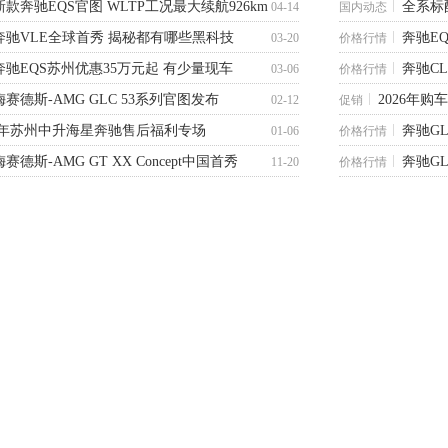
新款奔驰EQS官图 WLTP工况最大续航926km
全系标
04-14
国内动态
奔驰VLE全球首秀 揭秘都有哪些黑科技
奔驰EQ
03-20
价格行情
奔驰EQS苏州优惠35万元起 有少量现车
奔驰C
03-06
价格行情
梅赛德斯-AMG GLC 53系列官图发布
2026年购
02-12
促销
26年苏州中升海星奔驰售后福利专场
奔驰G
01-06
价格行情
梅赛德斯-AMG GT XX Concept中国首秀
奔驰G
11-20
价格行情