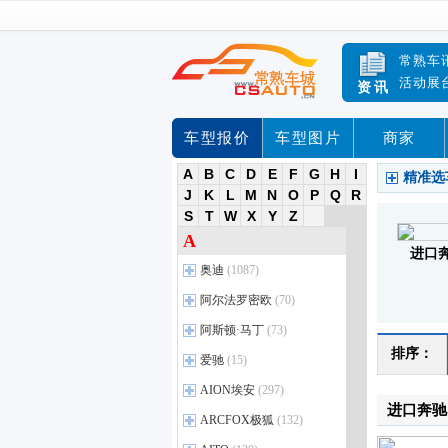
常熟车
活动展
资讯
车型报价
车型图片
商家
A
B
C
D
E
F
G
H
I
精准选
J
K
L
M
N
O
P
Q
R
S
T
W
X
Y
Z
A
进口
奥迪
(1087)
进口奥迪
(35)
阿尔法罗密欧
(70)
奥迪A5
(35)
阿尔法罗密欧
(4)
阿斯顿·马丁
(73)
奥迪A4
(24)
Giulia朱丽叶
(37)
排序：
阿斯顿•马丁
(14)
爱驰
(15)
奥迪A6
(24)
Stelvio斯坦维
(24)
DBS
(9)
爱驰
(2)
AION埃安
(297)
奥迪A7
(19)
Tonale托纳利
(8)
V8 Vantage
(12)
进口奔驰
爱驰U5
(12)
埃安
奥迪A8
(9)
(45)
ARCFOX极狐
(132)
DB11
(16)
爱驰U6
(3)
奥迪Q7
AION S
(52)
(78)