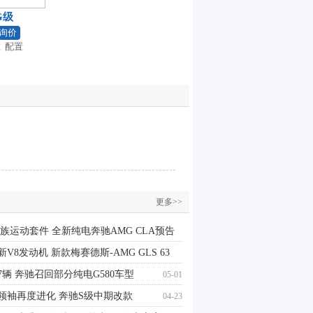
G级
询价
数
配置
更多>>
家族运动套件 全新纯电奔驰AMG CLA预告
V8发动机 新款梅赛德斯-AMG GLS 63
07-09
7辆 奔驰召回部分纯电G580车型
05-01
06-16
领袖再度进化 奔驰S级中期改款
04-23