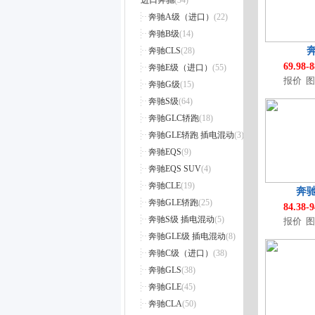
进口奔驰
(34)
奥迪SQ8
(1)
宝马X2
(34)
至境E7
北京X5
(3)
(5)
皓影
(60)
奔驰A级（进口）
(22)
一汽奥迪
(17)
宝马5系 插电混动
(17)
昂科威Plus
北京U5 PLUS
(13)
(10)
广汽本田VE-1
(17)
奔驰B级
(14)
奥迪A4L
(46)
宝马X3
(29)
微蓝VELITE 6 插电混动
北京EU5 PLUS
(13)
(7)
冠道
(33)
奔驰CLS
(28)
奥迪A6L
(97)
宝马1系
(14)
昂科威
北京U5
(44)
(8)
缤智
(32)
69.98-
奔驰E级（进口）
(55)
奥迪Q3
(68)
宝马2系
(6)
英朗
北京X7
(19)
(13)
广汽本田P7
(3)
报价
图
奔驰G级
(15)
奥迪A5L
(6)
进口宝马
(32)
威朗
北京EU7
(24)
(6)
东风本田
(22)
奔驰S级
(64)
奥迪Q6L e-tron
(5)
宝马5系-进口
(28)
GL6
北京EU5
(13)
(25)
思域
(51)
奔驰GLC轿跑
(18)
奥迪A6L e-tron
(4)
宝马7系
(70)
微蓝VELITE 6 纯电动
北京X3
(17)
(19)
CR-V
(69)
奔驰GLE轿跑 插电混动
(3)
奥迪Q4 e-tron
(17)
宝马X3（进口）
(5)
昂科拉GX
北京EX3
(7)
(5)
艾力绅
(26)
奔驰EQS
(9)
奥迪e-tron
(3)
宝马X6
(32)
昂科旗
北京EX5
(12)
(4)
灵悉L
(2)
奔驰EQS SUV
(4)
奥迪Q3 Sportback
(33)
宝马Z4
(16)
昂科威S
魔方
(10)
(17)
猎光e:NS2
(4)
奔驰CLE
(19)
奥迪Q5L Sportback
(18)
宝马X2(进口)
(16)
奔驰
微蓝7
(4)
英仕派e:PHEV
(3)
奔驰GLE轿跑
(25)
奥迪Q2L e-tron
(3)
宝马iX
(8)
84.38-
别克至境世家EV
(1)
HR-V
(15)
奔驰S级 插电混动
(5)
奥迪Q2L
(32)
报价
图
宝马i4
(10)
别克
(1)
e:NS1
(4)
奔驰GLE级 插电混动
(8)
奥迪Q5L
(68)
宝马i7
(14)
上汽通用别克新能源
(1)
本田CR-V e:PHEV
(6)
奔驰C级（进口）
(38)
奥迪A6L 插电混动
(3)
宝马X7
(35)
LIFE
(8)
奔驰GLS
(38)
奥迪A3
(115)
宝马6系GT
(10)
M-NV
(4)
奔驰GLE
(45)
奥迪Q6L Sportback e-tron
(5)
宝马8系
(20)
享域
(20)
奔驰CLA
(50)
进口奥迪新能源
(4)
宝马X4
(22)