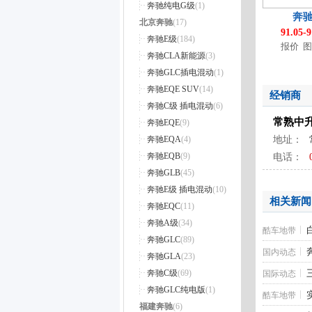
英仕派
(27)
奔驰纯电G级
(1)
上汽奥迪
(6)
宝马2系（进口）
(29)
奔驰
UR-V
(31)
北京奔驰
(17)
奥迪A7L
(45)
宝马4系
(58)
91.05-
XR-V
(46)
奔驰E级
(184)
奥迪Q5 e-tron
(30)
宝马7系 插电混动
(1)
报价
图
东风本田S7
(2)
奔驰CLA新能源
(3)
奥迪Q6
(53)
宝马i5（进口）
(2)
进口本田
(5)
奔驰GLC插电混动
(1)
奥迪A5L Sportback
(13)
进口宝马新能源
(1)
思域（进口）
(5)
奔驰EQE SUV
(14)
奥迪E5 Sportback
(5)
进口宝马M
(13)
经销商
奔驰C级 插电混动
(6)
奥迪E7X
(5)
宝马M5
(3)
常熟中
奔驰EQE
(9)
宝马XM
(5)
奔驰EQA
(4)
地址：
宝马M8
(14)
奔驰EQB
(9)
电话：
宝马X4 M
(5)
奔驰GLB
(45)
宝马X3 M
(5)
奔驰E级 插电混动
(10)
宝马M2
(5)
相关新闻
奔驰EQC
(11)
宝马M4
(26)
奔驰A级
(34)
宝马M3
(11)
酷车地带
奔驰GLC
(89)
宝马X6 M
(4)
国内动态
奔驰GLA
(23)
宝马X5 M
(6)
奔驰C级
(69)
国际动态
宝马M5新能源
(1)
奔驰GLC纯电版
(1)
图
酷车地带
福建奔驰
(6)