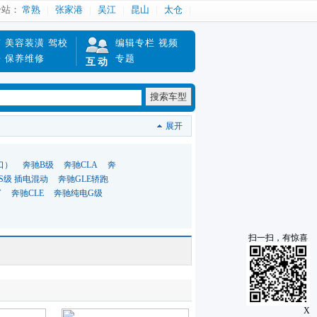
分站：
常熟
张家港
吴江
昆山
太仓
南
美容装潢
驾校
编辑专栏
视频
赔
保养维修
专题
互动
搜索车型
展开
口）
奔驰B级
奔驰CLA
奔
S级 插电混动
奔驰GLE轿跑
V
奔驰CLE
奔驰纯电G级
扫一扫，有惊喜
X