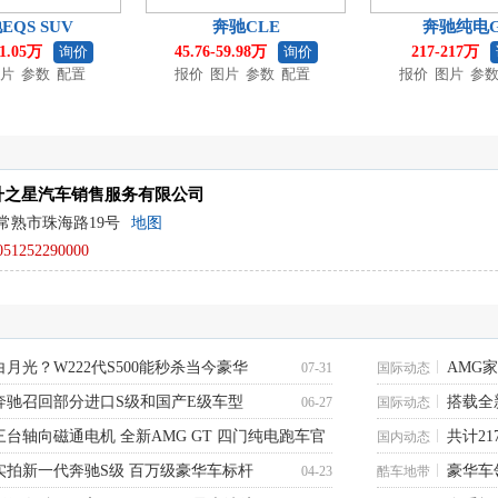
EQS SUV
奔驰CLE
奔驰纯电
91.05万
询价
45.76-59.98万
询价
217-217万
片
参数
配置
报价
图片
参数
配置
报价
图片
参
升之星汽车销售服务有限公司
常熟市珠海路19号
地图
051252290000
白月光？W222代S500能秒杀当今豪华
AMG
07-31
国际动态
奔驰召回部分进口S级和国产E级车型
搭载全新
06-27
图
国际动态
三台轴向磁通电机 全新AMG GT 四门纯电跑车官
共计21
国内动态
实拍新一代奔驰S级 百万级豪华车标杆
豪华车
04-23
酷车地带
05-20