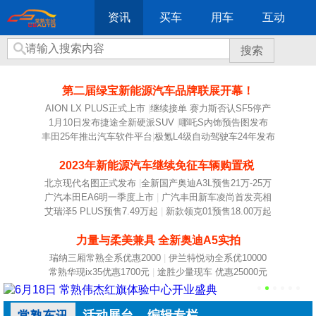
资讯
买车
用车
互动
搜索
第二届绿宝新能源汽车品牌联展开幕！
AION LX PLUS正式上市
|
继续接单 赛力斯否认SF5停产
1月10日发布捷途全新硬派SUV
|
哪吒S内饰预告图发布
丰田25年推出汽车软件平台
|
极氪L4级自动驾驶车24年发布
2023年新能源汽车继续免征车辆购置税
北京现代名图正式发布
|
全新国产奥迪A3L预售21万-25万
广汽本田EA6明一季度上市
|
广汽丰田新车凌尚首发亮相
艾瑞泽5 PLUS预售7.49万起
|
新款领克01预售18.00万起
力量与柔美兼具 全新奥迪A5实拍
瑞纳三厢常熟全系优惠2000
|
伊兰特悦动全系优10000
常熟华现ix35优惠1700元
|
途胜少量现车 优惠25000元
活动展台
编辑专栏