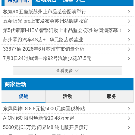
常熟车讯
极氪9X五座版苏州上市品鉴会圆满举行
五菱扬光 pro上市发布会苏州站圆满收官
第5代帝豪i-HEV 智擎混动上市品鉴会-苏州站圆满落幕！
苏州零跑汽车4S店+1 华元路店试营业
33677辆 2026年6月苏州车市销量分析
7月3日24时加满一箱92号汽油少花37.5元
查看更多
商家活动
促销
活动
服务
东风风神L8 8.8元抢5000元购置税补贴
AION i60 限时焕新价10.48万元起
5000元抵1万元 问界M8 纯‮版电‬开启预订