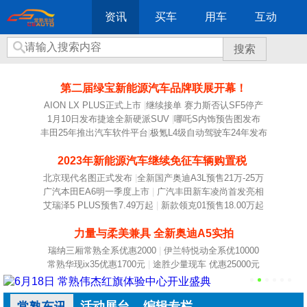
资讯
买车
用车
互动
搜索
第二届绿宝新能源汽车品牌联展开幕！
AION LX PLUS正式上市
|
继续接单 赛力斯否认SF5停产
1月10日发布捷途全新硬派SUV
|
哪吒S内饰预告图发布
丰田25年推出汽车软件平台
|
极氪L4级自动驾驶车24年发布
2023年新能源汽车继续免征车辆购置税
北京现代名图正式发布
|
全新国产奥迪A3L预售21万-25万
广汽本田EA6明一季度上市
|
广汽丰田新车凌尚首发亮相
艾瑞泽5 PLUS预售7.49万起
|
新款领克01预售18.00万起
力量与柔美兼具 全新奥迪A5实拍
瑞纳三厢常熟全系优惠2000
|
伊兰特悦动全系优10000
常熟华现ix35优惠1700元
|
途胜少量现车 优惠25000元
活动展台
编辑专栏