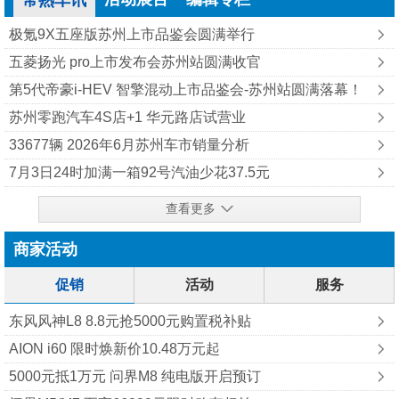
常熟车讯
极氪9X五座版苏州上市品鉴会圆满举行
五菱扬光 pro上市发布会苏州站圆满收官
第5代帝豪i-HEV 智擎混动上市品鉴会-苏州站圆满落幕！
苏州零跑汽车4S店+1 华元路店试营业
33677辆 2026年6月苏州车市销量分析
7月3日24时加满一箱92号汽油少花37.5元
查看更多
商家活动
促销
活动
服务
东风风神L8 8.8元抢5000元购置税补贴
AION i60 限时焕新价10.48万元起
5000元抵1万元 问界M8 纯‮版电‬开启预订