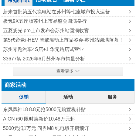
常熟车讯
蔚来首批第五代换电站在苏州等七座城市投入运营
极氪9X五座版苏州上市品鉴会圆满举行
五菱扬光 pro上市发布会苏州站圆满收官
第5代帝豪i-HEV 智擎混动上市品鉴会-苏州站圆满落幕！
苏州零跑汽车4S店+1 华元路店试营业
33677辆 2026年6月苏州车市销量分析
查看更多
商家活动
促销
活动
服务
东风风神L8 8.8元抢5000元购置税补贴
AION i60 限时焕新价10.48万元起
5000元抵1万元 问界M8 纯‮版电‬开启预订