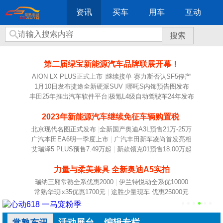
资讯
买车
用车
互动
搜索
第二届绿宝新能源汽车品牌联展开幕！
AION LX PLUS正式上市
|
继续接单 赛力斯否认SF5停产
1月10日发布捷途全新硬派SUV
|
哪吒S内饰预告图发布
丰田25年推出汽车软件平台
|
极氪L4级自动驾驶车24年发布
2023年新能源汽车继续免征车辆购置税
北京现代名图正式发布
|
全新国产奥迪A3L预售21万-25万
广汽本田EA6明一季度上市
|
广汽丰田新车凌尚首发亮相
艾瑞泽5 PLUS预售7.49万起
|
新款领克01预售18.00万起
力量与柔美兼具 全新奥迪A5实拍
瑞纳三厢常熟全系优惠2000
|
伊兰特悦动全系优10000
常熟华现ix35优惠1700元
|
途胜少量现车 优惠25000元
活动展台
编辑专栏