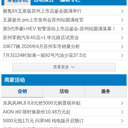
常熟车讯
极氪9X五座版苏州上市品鉴会圆满举行
五菱扬光 pro上市发布会苏州站圆满收官
第5代帝豪i-HEV 智擎混动上市品鉴会-苏州站圆满落幕！
苏州零跑汽车4S店+1 华元路店试营业
33677辆 2026年6月苏州车市销量分析
7月3日24时加满一箱92号汽油少花37.5元
查看更多
商家活动
促销
活动
服务
东风风神L8 8.8元抢5000元购置税补贴
AION i60 限时焕新价10.48万元起
5000元抵1万元 问界M8 纯‮版电‬开启预订