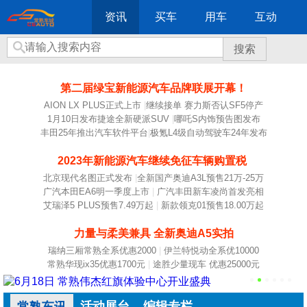
资讯
买车
用车
互动
搜索
第二届绿宝新能源汽车品牌联展开幕！
AION LX PLUS正式上市
|
继续接单 赛力斯否认SF5停产
1月10日发布捷途全新硬派SUV
|
哪吒S内饰预告图发布
丰田25年推出汽车软件平台
|
极氪L4级自动驾驶车24年发布
2023年新能源汽车继续免征车辆购置税
北京现代名图正式发布
|
全新国产奥迪A3L预售21万-25万
广汽本田EA6明一季度上市
|
广汽丰田新车凌尚首发亮相
艾瑞泽5 PLUS预售7.49万起
|
新款领克01预售18.00万起
力量与柔美兼具 全新奥迪A5实拍
瑞纳三厢常熟全系优惠2000
|
伊兰特悦动全系优10000
常熟华现ix35优惠1700元
|
途胜少量现车 优惠25000元
活动展台
编辑专栏