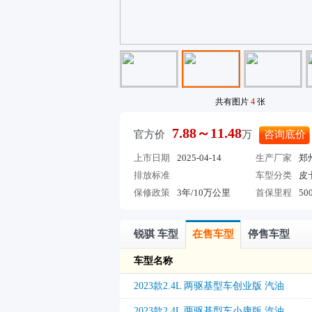
共有图片
4
张
7.88～11.48
官方价
万
咨询底价
上市日期
2025-04-14
生产厂家
郑
排放标准
车型分类
皮
保修政策
3年/10万公里
首保里程
50
锐骐 车型
在售车型
停售车型
车型名称
2023款2.4L 两驱基型车创业版 汽油
2023款2.4L 两驱基型车小康版 汽油