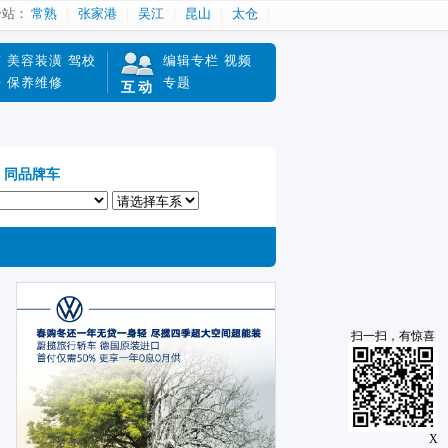
分站：
常熟
张家港
吴江
昆山
太仓
南
美容装潢
驾校
编辑专栏
视频
赔
保养维修
专题
互动
同品牌车
扫一扫，有惊喜
X