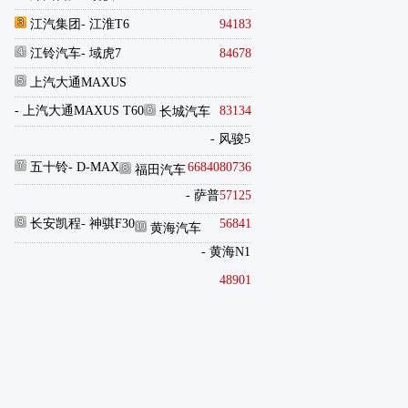
江汽集团
- 江淮T6
94183
江铃汽车
- 域虎7
84678
上汽大通MAXUS
- 上汽大通MAXUS T60
83134
长城汽车
- 风骏5
五十铃
- D-MAX
66840
80736
福田汽车
- 萨普
57125
长安凯程
- 神骐F30
56841
黄海汽车
- 黄海N1
48901