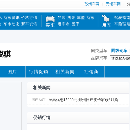
苏州车网
无锡车网
讯
商家资讯
价格行情
导购
测评
车型
商家
驾驶指
台
车市动态
新车资讯
逛车市
图库
车险理
买车
用车
同类型车:
同级别车
|
锐骐
品牌找车:
图片
行情促销
相关新闻
经销商
相关新闻
国内动态
至高优惠15000元 郑州日产皮卡家族6月购
车权益
促销行情