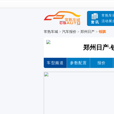
常熟车
活动展
资讯
常熟车城
>
汽车报价
>
郑州日产
>
锐骐
郑州日产-
车型频道
参数配置
报价