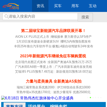
资讯
买车
用车
互动
搜索
第二届绿宝新能源汽车品牌联展开幕！
AION LX PLUS正式上市
|
继续接单 赛力斯否认SF5停产
1月10日发布捷途全新硬派SUV
|
哪吒S内饰预告图发布
丰田25年推出汽车软件平台
|
极氪L4级自动驾驶车24年发布
2023年新能源汽车继续免征车辆购置税
北京现代名图正式发布
|
全新国产奥迪A3L预售21万-25万
广汽本田EA6明一季度上市
|
广汽丰田新车凌尚首发亮相
艾瑞泽5 PLUS预售7.49万起
|
新款领克01预售18.00万起
力量与柔美兼具 全新奥迪A5实拍
瑞纳三厢常熟全系优惠2000
|
伊兰特悦动全系优10000
常熟华现ix35优惠1700元
|
途胜少量现车 优惠25000元
活动展台
编辑专栏