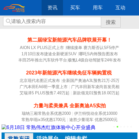
资讯
买车
用车
互动
搜索
第二届绿宝新能源汽车品牌联展开幕！
AION LX PLUS正式上市
|
继续接单 赛力斯否认SF5停产
1月10日发布捷途全新硬派SUV
|
哪吒S内饰预告图发布
丰田25年推出汽车软件平台
|
极氪L4级自动驾驶车24年发布
2023年新能源汽车继续免征车辆购置税
北京现代名图正式发布
|
全新国产奥迪A3L预售21万-25万
广汽本田EA6明一季度上市
|
广汽丰田新车凌尚首发亮相
艾瑞泽5 PLUS预售7.49万起
|
新款领克01预售18.00万起
力量与柔美兼具 全新奥迪A5实拍
瑞纳三厢常熟全系优惠2000
|
伊兰特悦动全系优10000
常熟华现ix35优惠1700元
|
途胜少量现车 优惠25000元
活动展台
编辑专栏