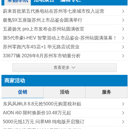
常熟车讯
蔚来首批第五代换电站在苏州等七座城市投入运营
极氪9X五座版苏州上市品鉴会圆满举行
五菱扬光 pro上市发布会苏州站圆满收官
第5代帝豪i-HEV 智擎混动上市品鉴会-苏州站圆满落幕！
苏州零跑汽车4S店+1 华元路店试营业
33677辆 2026年6月苏州车市销量分析
查看更多
商家活动
促销
活动
服务
东风风神L8 8.8元抢5000元购置税补贴
AION i60 限时焕新价10.48万元起
5000元抵1万元 问界M8 纯‮版电‬开启预订