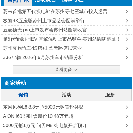
常熟车讯
蔚来首批第五代换电站在苏州等七座城市投入运营
极氪9X五座版苏州上市品鉴会圆满举行
五菱扬光 pro上市发布会苏州站圆满收官
第5代帝豪i-HEV 智擎混动上市品鉴会-苏州站圆满落幕！
苏州零跑汽车4S店+1 华元路店试营业
33677辆 2026年6月苏州车市销量分析
查看更多
商家活动
促销
活动
服务
东风风神L8 8.8元抢5000元购置税补贴
AION i60 限时焕新价10.48万元起
5000元抵1万元 问界M8 纯‮版电‬开启预订