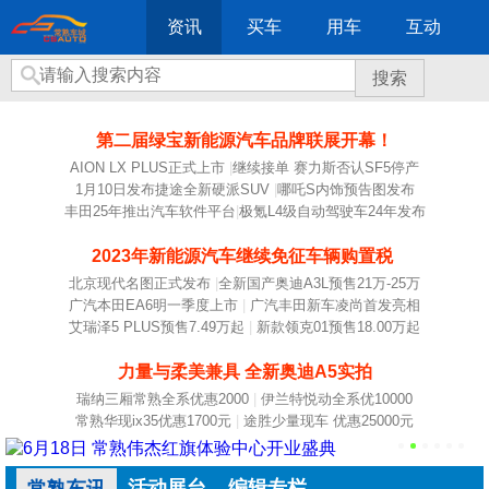
资讯
买车
用车
互动
搜索
第二届绿宝新能源汽车品牌联展开幕！
AION LX PLUS正式上市
|
继续接单 赛力斯否认SF5停产
1月10日发布捷途全新硬派SUV
|
哪吒S内饰预告图发布
丰田25年推出汽车软件平台
|
极氪L4级自动驾驶车24年发布
2023年新能源汽车继续免征车辆购置税
北京现代名图正式发布
|
全新国产奥迪A3L预售21万-25万
广汽本田EA6明一季度上市
|
广汽丰田新车凌尚首发亮相
艾瑞泽5 PLUS预售7.49万起
|
新款领克01预售18.00万起
力量与柔美兼具 全新奥迪A5实拍
瑞纳三厢常熟全系优惠2000
|
伊兰特悦动全系优10000
常熟华现ix35优惠1700元
|
途胜少量现车 优惠25000元
活动展台
编辑专栏