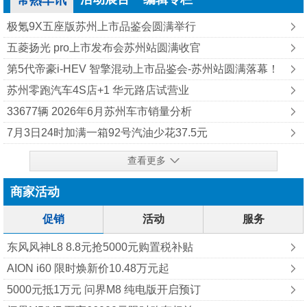
常熟车讯
极氪9X五座版苏州上市品鉴会圆满举行
五菱扬光 pro上市发布会苏州站圆满收官
第5代帝豪i-HEV 智擎混动上市品鉴会-苏州站圆满落幕！
苏州零跑汽车4S店+1 华元路店试营业
33677辆 2026年6月苏州车市销量分析
7月3日24时加满一箱92号汽油少花37.5元
查看更多
商家活动
促销
活动
服务
东风风神L8 8.8元抢5000元购置税补贴
AION i60 限时焕新价10.48万元起
5000元抵1万元 问界M8 纯‮版电‬开启预订