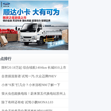
热点排行
限时20.18万起 综合续航1404km 长城H10上市
合资插混靠谱 试驾一汽-大众迈腾PHEV
小米“9系”打几分？小米澎程N90了解一下
萤火虫也能换电啦！蔚来第五代换电站苏州上
线
除了有样还有啥 试驾小鹏MONA L03
方盒子的差异化赛道被长城H10找到