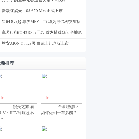
新款红旗天工08 670 Max正式上市
售64.8万起 尊界MPV上市 华为最强科技加持
享界G9预售43.98万元起 首发搭载华为全地形
途灵平台
埃安AION Y Plus黑·白武士纪念版上市
视频推荐
皖美之旅 看
全新理想L8
R-V e:HEV到底照不
如何做到一车多能？
？