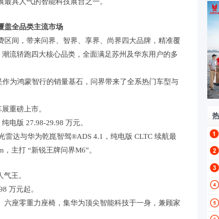
展最具人气的智能科技展台之一。
覆盖全品类主流市场
费区间，带来问界、智界、享界、尚界四大品牌，精准覆
轿车、潮流轿跑四大核心品类，全面满足苏州及华东用户的多
SUV 中坚作为鸿蒙智行的销量基石，问界带来了全系热门车型与
车展重磅上市。
纯电版 27.98-29.98 万元。
光雷达与华为乾崑智驾®ADS 4.1，纯电版 CLTC 续航最
km，主打 “新锐王牌问界M6”。
台人气王。
.98 万元起。
、六座零重力座椅，集华为顶尖智能科技于一身，兼顾家