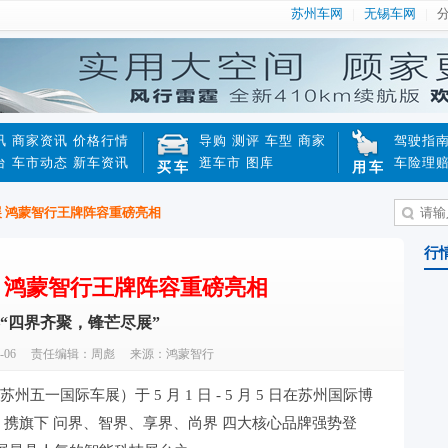
苏州车网
无锡车网
讯
商家资讯
价格行情
导购
测评
车型
商家
驾驶指
台
车市动态
新车资讯
逛车市
图库
车险理
买车
用车
车展 鸿蒙智行王牌阵容重磅亮相
行
车展 鸿蒙智行王牌阵容重磅亮相
“四界齐聚，锋芒尽展”
-06
责任编辑：周彪
来源：鸿蒙智行
州五一国际车展）于 5 月 1 日 - 5 月 5 日在苏州国际博
）携旗下 问界、智界、享界、尚界 四大核心品牌强势登