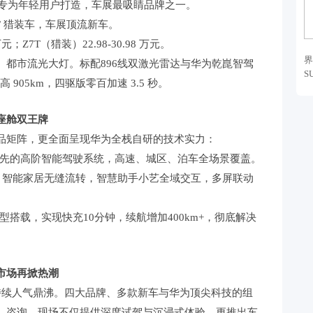
潮酷代表专为年轻用户打造，车展最吸睛品牌之一。
跑 / 猎装车，车展顶流新车。
万元；Z7T（猎装）22.98-30.98 万元。
界
、都市流光大灯。标配896线双激光雷达与华为乾崑智驾
S
最高 905km，四驱版零百加速 3.5 秒。
座舱双王牌
品矩阵，更全面呈现华为全栈自研的技术实力：
全国领先的高阶智能驾驶系统，高速、城区、泊车全场景覆盖。
机、智能家居无缝流转，智慧助手小艺全域交互，多屏联动
型搭载，实现快充10分钟，续航增加400km+，彻底解决
市场再掀热潮
持续人气鼎沸。四大品牌、多款新车与华为顶尖科技的组
、咨询。现场不仅提供深度试驾与沉浸式体验，更推出车