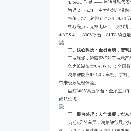
4. SAIC 尚界 —— 年轻
尚界 Z7 / Z7T：中大型纯电轿
售价：Z7（轿跑）21.98-29.98 
核心亮点：无框电吸门、大掀背
®ADS 4.1，800V平台，CLTC 续航
二、核心科技：全栈自研，智驾
车展现场，鸿蒙智行除了展示产
华为乾崑智驾®ADS 4.1：
鸿蒙智能座舱 4.0：车机、手
带来极致流畅体验。
巨鲸800V高压平台：全系主力车
续航焦虑。
三、展台盛况：人气爆棚，华东
为期5天的车展，鸿蒙智行展台
合，吸引了大量苏州及周边用户看车