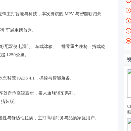
能科技先锋主打智能与科技，本次携旗舰 MPV 与智能轿跑亮
，苏州车展重磅首秀。
，标配双侧电滑门、车载冰箱、二排零重力座椅，搭载乾
超 1250公里。
智驾®ADS 4.1，操控与智能兼备。
豪华行政座驾定位高端豪华，带来旗舰轿车系列。
/ 猎装版。
C
照
谧性与舒适性拉满，主打高端商务与品质家庭用户。