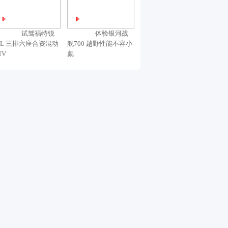
试驾福特锐
体验银河战
L 三排六座合资混动
舰700 越野性能不容小
UV
觑