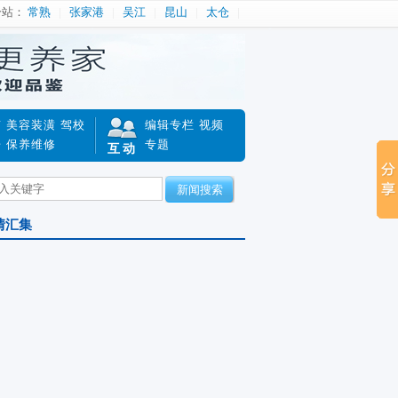
分站：
常熟
张家港
吴江
昆山
太仓
南
美容装潢
驾校
编辑专栏
视频
赔
保养维修
专题
互动
新闻搜索
情汇集