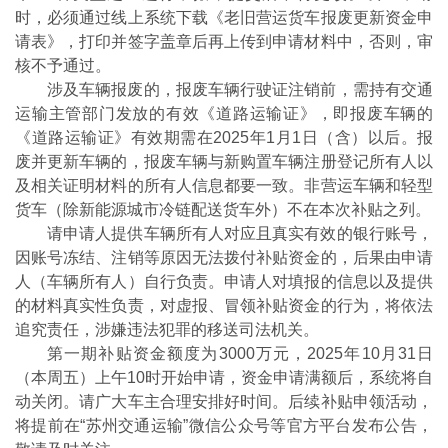
时，必须通过线上系统下载《老旧营运货车报废更新资金申
请表》，打印并签字盖章后再上传到申请材料中，否则，审
核不予通过。
涉及车辆报废的，报废车辆行驶证注销前，需持有交通
运输主管部门发放的有效《道路运输证》，即报废车辆的
《道路运输证》有效期需在2025年1月1日（含）以后。报
废并更新车辆的，报废车辆与新购置车辆注册登记所有人以
及相关证明材料的所有人信息都要一致。非营运车辆和轻型
货车（除新能源城市冷链配送货车外）不在本次补贴之列。
请申请人提供车辆所有人对应且真实有效的银行账号，
因账号冻结、注销等原因无法拨付补贴资金的，后果由申请
人（车辆所有人）自行负责。申请人对填报的信息以及提供
的材料真实性负责，对虚报、冒领补贴资金的行为，将依法
追究责任，涉嫌违法犯罪的移送司法机关。
第一期补贴资金额度为3000万元，2025年10月31日
（本周五）上午10时开始申请，资金申请满额后，系统将自
动关闭。请广大车主合理安排好时间。后续补贴申领活动，
将提前在“苏州交通运输”微信公众号等官方平台发布公告，