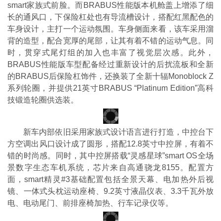
smart家族式前脸。而BRABUS性能版本机舱盖上增添了细
长的通风口，下保险杠处也有导流槽设计，搭配红黑配色的
车身设计，主打一个运动氛围。车身侧面来看，该车采用溜
背的造型，配合宽厚的尾部，让其有着不错的运动气息。同
时，贯穿式尾灯组的加入也丰富了视觉层次感。此外，
BRABUS性能版车型配备经过重新设计的后扰流板和全新
的BRABUS后保险杠饰件，还换装了全新十辐Monoblock Z
系列轮圈，并提供21英寸BRABUS “Platinum Edition”高科
技锻造轮圈供选装。
新车内部依旧采用家族式设计语言进行打造，中控台下
方空调出风口设计成了圆形，搭配12.8英寸中控屏，有着不
错的时尚感。同时，其中控屏搭载“灵感星球”smart OS全场
景数字生态车机系统，芯片来自高通骁龙8155。配置方
面，smart精灵#3基础配置包括全景天幕、电加热外后视
镜、一体式头枕运动座椅、9.2英寸液晶仪表、3.3千瓦外放
电、电动尾门、前排座椅加热、行车记录仪等。