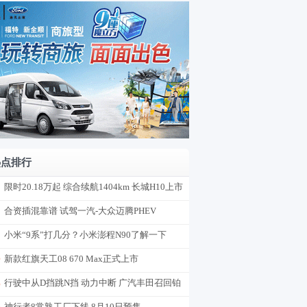
热点排行
限时20.18万起 综合续航1404km 长城H10上市
合资插混靠谱 试驾一汽-大众迈腾PHEV
小米“9系”打几分？小米澎程N90了解一下
新款红旗天工08 670 Max正式上市
行驶中从D挡跳N挡 动力中断 广汽丰田召回铂
智7
神行者8常熟工厂下线 8月10日预售