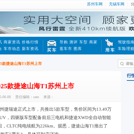
苏州车网
无锡车网
讯
商家资讯
价格行情
导购
测评
车型
商家
驾驶指
台
车市动态
新车资讯
逛车市
图库
车险理
买车
用车
2025款捷途山海T1苏州上市
行
 2025款捷途山海T1苏州上市
06-08
责任编辑：sam
来源：
州捷瑞途正式上市，共推出5款车型，售价区间为13.49万
野SUV，四驱版车型配备前后三电机和捷途XWD全自动智能
组，CLTC纯电续航为226km。据悉，捷途山海T1推出了