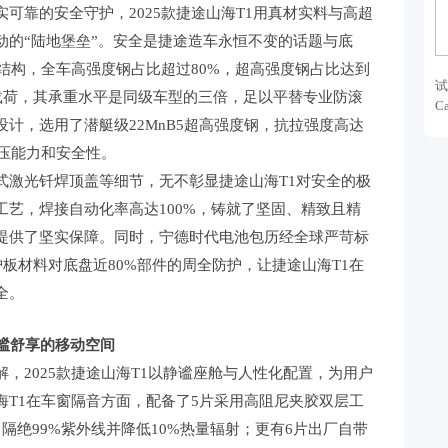
靠的安全守护，2025款捷途山海T1用真材实料与高超
动的“陆地堡垒”。安全是捷途造车永恒不变的话题与底
结构，全车高强度钢占比超过80%，超高强度钢占比达到
试
静态载荷，其承重水平是同级车型的三倍，足以平替专业防滚
C
计，选用了潜艇级22MnB5超高强度钢，抗拉强度高达
抗压能力和安全性。
激光钎焊顶盖等细节，无不彰显捷途山海T1对安全的极
艺，焊接自动化率高达100%，铸就了坚固、精致且精
提供了坚实保障。同时，宁德时代电池包历经全球严苛标
护板材料对底盘近80%部件的周全防护，让捷途山海T1在
全。
谧舒享的移动空间
2025款捷途山海T1以静谧座舱与人性化配置，为用户
海T1在车窗隔音方面，配备了5片采用高阻尼夹胶双层工
隔绝99%紫外线并降低10%热量辐射；更有6片出厂自带