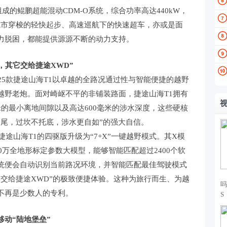
组成的鲲鹏超能混动CDM-O系统，综合功率高达440kW，
是城市穿梭的轻快起步、高速巡航下的快速超车，亦或是面
力脱困，都能提供源源不断的动力支持。
其它交给捷途XWD”
5款捷途山海T1以卓越的全路况通过性与智能便捷的越野
越野老炮。面对崎岖不平的非铺装路面，捷途山海T1拥有
0毫米的最小离地间隙以及高达600毫米的涉水深度，这些硬核
刮尾，过坎不托底，涉水更自如”的强大自信。
途山海T1的四驱版升级为“7+X”一键越野模式。其X模
0万全地形标定参数大模型，能够智能匹配超过2400个软
统便会自动识别当前路况环境，并智能匹配最佳驾驶模式
交给捷途XWD”的极致便捷体验。这种为旅行而生、为越
吗
不再是少数人的专利。
S
动“陆地堡垒”