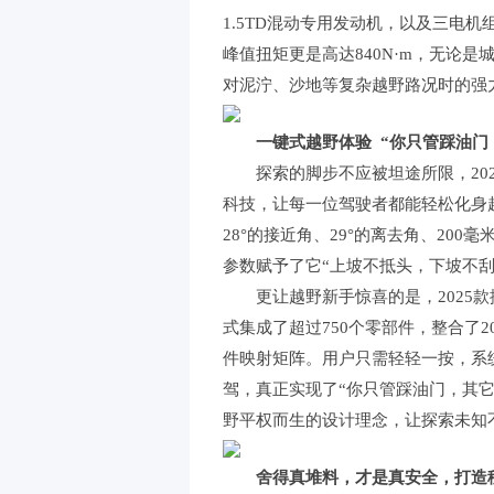
1.5TD混动专用发动机，以及三电机
峰值扭矩更是高达840N·m，无论
对泥泞、沙地等复杂越野路况时的强
一键式越野体验 “你只管踩油门，
探索的脚步不应被坦途所限，202
科技，让每一位驾驶者都能轻松化身
28°的接近角、29°的离去角、20
参数赋予了它“上坡不抵头，下坡不
更让越野新手惊喜的是，2025款捷
式集成了超过750个零部件，整合了2
件映射矩阵。用户只需轻轻一按，系
驾，真正实现了“你只管踩油门，其它
野平权而生的设计理念，让探索未知
舍得真堆料，才是真安全，打造移