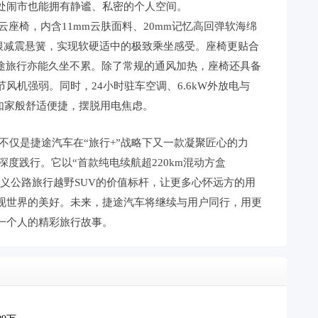
处闹市也能拥有静谧、私密的个人空间。
座椅，内含11mm云肤面料、20mm记忆高回弹软海绵
0根减震悬簧，实现软硬适中的极致乘坐感受。座椅更贴合
长途旅行亦能久坐不累。除了常规的通风加热，座椅还具备
风机强弱。同时，24小时驻车空调、6.6kW外放电与
能如家般舒适便捷，摆脱用电焦虑。
不仅是捷途汽车在“旅行+”战略下又一款凝聚匠心的力
深度践行。它以“首款纯电续航超220km混动方盒
定义公路旅行越野SUV的价值标杆，让更多心怀远方的用
现世界的美好。未来，捷途汽车将继续与用户同行，用更
一个人的精彩旅行故事。