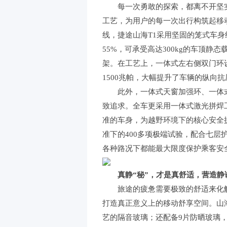
每一次勇敢的探索，都离不开坚实可
工艺，为用户的每一次出行构筑起移
线，捷途山海T1采用坚固的笼式车身
55%，可承受高达300kg的车顶
架。在工艺上，一体式左右侧双门环设
1500兆帕，大幅提升了车辆的纵向
此外，一体式天窗加强环、一体式
致追求。全车更采用一体式激光拼焊工
准的车身，为越野环境下的核心安全
准下的400多项极端试验，配合七层
各种路况下都能最大限度保护乘客安
真静“秘”，才是真舒适，营造静
旅途的疲惫需要极致的舒适来化解，
打造真正意义上的移动舒享空间。山
艺的隔音玻璃；还配备9片防晒玻璃，