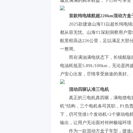
诚意满满的购车权益，下订即可享受“
首款纯电续航超220km混动方盒
2025款捷途山海T1以超长纯电
都从容无忧。山海T1深刻洞察用户需求
航里程高达226公里，足以满足大
一整周。
而在满油满电状态下，长续航版的捷
电油耗低至5.89L/100km，无
户安心出发，尽情享受旅途的美好。
混动四驱认准三电机
真正的三电机真四驱，满电馈电皆可四
机”结构，三个电机各司其职，P1负
下，仍可凭借1个发动机+2个驱动电
输出，让用户无论面对何种极端环境
作为一款混动方盒子车型，捷途山