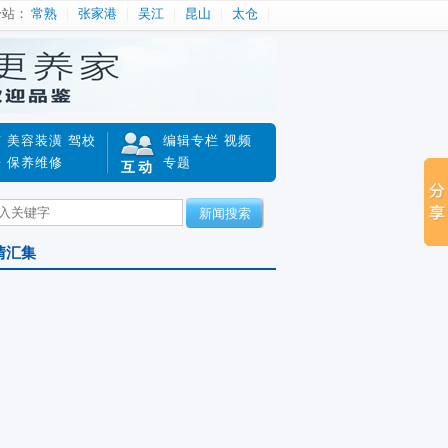
分站：
常熟
张家港
吴江
昆山
太仓
南
美容装潢
驾校
编辑专栏
视频
赔
保养维修
专题
互动
新闻搜索
情汇集