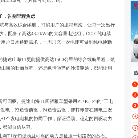
购车5重礼”，具体可到店详询。
子，告别里程焦虑
续航与高效综合续航，打消用户的里程焦虑，让每一次出行
，配备了高达43.2kWh的大容量电池组，CLTC纯电续
部分用户日常通勤需求，一周只充一次电即可做到纯电通勤
途山海T1更能提供高达1500公里的综合续航里程，馈
论是跨越山海的壮丽旅程，还是纵情驰骋的沙漠穿越，都能让用
驱。捷途山海T1四驱版车型采用P1+P3+P4的“三电
责发电，P3负责前驱，P4负责后驱，使其即使在馈电工况
机+1个发电电机的协同工作，保证强劲、稳定的四驱动力
，都能自信从容。
海T1深知强劲且可靠的动力是征服一切路况的基石。