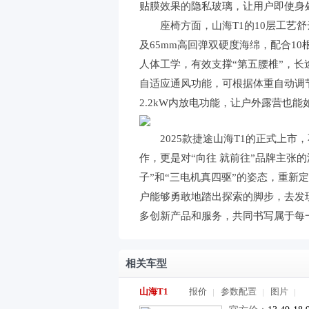
贴膜效果的隐私玻璃，让用户即使身
座椅方面，山海T1的10层工艺舒云
及65mm高回弹双硬度海绵，配合1
人体工学，有效支撑“第五腰椎”，
自适应通风功能，可根据体重自动调节
2.2kW内放电功能，让户外露营也
2025款捷途山海T1的正式上市，
作，更是对“向往 就前往”品牌主张的
子”和“三电机真四驱”的姿态，重新
户能够勇敢地踏出探索的脚步，去发
多创新产品和服务，共同书写属于每
相关车型
山海T1
报价
参数配置
图片