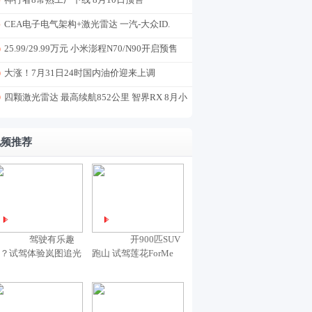
CEA电子电气架构+激光雷达 一汽-大众ID.
AURA T6盲订
25.99/29.99万元 小米澎程N70/N90开启预售
大涨！7月31日24时国内油价迎来上调
四颗激光雷达 最高续航852公里 智界RX 8月小
订
视频推荐
驾驶有乐趣
开900匹SUV
？试驾体验岚图追光
跑山 试驾莲花ForMe