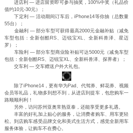
进店利 — 进店留资即可参与抽奖，100%中奖（礼品价
值约10元-30元）；
下定利 — 活动期间订车后，iPhone14等你抽（总数量
55台）；
金融利 — 部分车型可获得最高2000元金融补贴（减免
车型包括：全新创酷RS、迈锐宝XL、全新科兽泽、星迈
罗）；
车险利 — 部分车型商业险补贴可达5000元（减免车型
包括：全新创酷RS、迈锐宝XL、全新科兽泽、探界者）；
交车利 — 交车赠送户外大礼包。
除了iPhone14，更有华为Pad、代驾券、鲜花券、视频
会员等礼品，礼物多到想不到，从进店到提车，包您购车一
路顺顺利利！
另外，访问苏州亚奥常熟亚泰，还能享受更多礼遇。
丰富的好礼加上贴心的服务，让消费者购车、用车更轻
松。到店购车感受品牌文化和美式生活方式，感觉全新用车
服务体验，让购车不在费心。