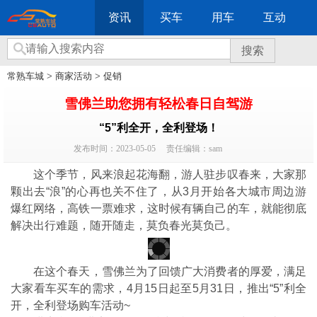
资讯
买车
用车
互动
搜索
常熟车城
>
商家活动
>
促销
雪佛兰助您拥有轻松春日自驾游
“5”利全开，全利登场！
发布时间：2023-05-05
责任编辑：sam
这个季节，风来浪起花海翻，游人驻步叹春来，大家那
颗出去“浪”的心再也关不住了，从3月开始各大城市周边游
爆红网络，高铁一票难求，这时候有辆自己的车，就能彻底
解决出行难题，随开随走，莫负春光莫负己。
在这个春天，雪佛兰为了回馈广大消费者的厚爱，满足
大家看车买车的需求，4月15日起至5月31日，推出“5”利全
开，全利登场购车活动~