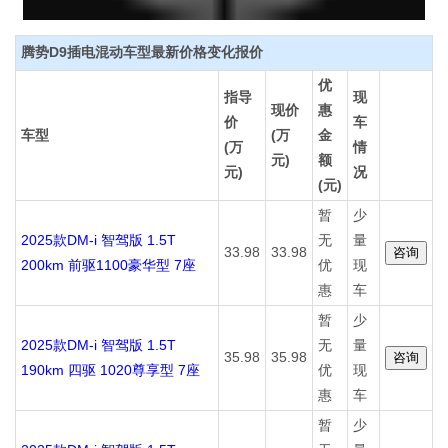
腾势D9插电混动车型最新价格变化报价
优
指导
现
现价
惠
价
车
车型
(万
金
(万
情
元)
额
元)
况
(元)
暂
少
2025款DM-i 智驾版 1.5T
无
量
33.98
33.98
200km 前驱1100豪华型 7座
优
现
惠
车
暂
少
2025款DM-i 智驾版 1.5T
无
量
35.98
35.98
190km 四驱 1020尊享型 7座
优
现
惠
车
暂
少