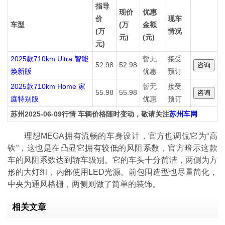
指导
现价
优惠
价
现车
车型
(万
金额
(万
情况
元)
(元)
元)
2025款710km Ultra 智能
暂无
接受
52.98
52.98
焕新版
优惠
预订
2025款710km Home 家
暂无
接受
55.98
55.98
庭特别版
优惠
预订
苏州2025-06-09行情 车辆价格随时变动，敬请关注
苏州车网
理想MEGA拥有流畅的车身设计，官方也调侃它为“高
铁”，这也是在凸显它拥有较低的风阻系数，官方暗示这款
车的风阻系数达到轿车级别。它的车头十分简洁，两侧为方
形的大灯组，内部使用LED光源。前包围造型也尽量简化，
中央为通风格栅，两侧则做了简单的装饰。
相关文章