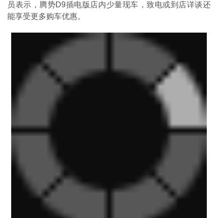
员表示，腾势D9插电版店内少量现车，致电或到店详谈还
能享受更多购车优惠。