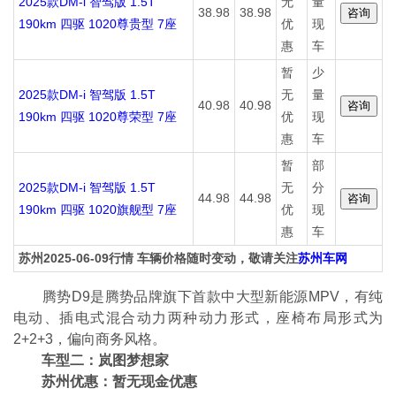
2025款DM-i 智驾版 1.5T
无
量
38.98
38.98
190km 四驱 1020尊贵型 7座
优
现
惠
车
暂
少
2025款DM-i 智驾版 1.5T
无
量
40.98
40.98
190km 四驱 1020尊荣型 7座
优
现
惠
车
暂
部
2025款DM-i 智驾版 1.5T
无
分
44.98
44.98
190km 四驱 1020旗舰型 7座
优
现
惠
车
苏州2025-06-09行情 车辆价格随时变动，敬请关注
苏州车网
腾势D9是腾势品牌旗下首款中大型新能源MPV，有纯
电动、插电式混合动力两种动力形式，座椅布局形式为
2+2+3，偏向商务风格。
车型二：岚图梦想家
苏州优惠：暂无现金优惠