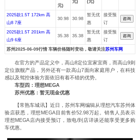
元)
(元)
元)
2025款1.5T 172km 高
暂无优
接受预
30.98
30.98
山8 7座
惠
订
2025款1.5T 201km 高
暂无优
接受预
35.38
35.38
山9 6座
惠
订
苏州2025-06-09行情 车辆价格随时变动，敬请关注
苏州车网
在官方的产品定义中，高山8定位宜家宜商，而高山9则
定位旗舰产品，另外还有一款高山7面向家庭用户，在科技
感以及驾控体验方面依旧有着不错的优势。
车型四：理想MEGA
苏州优惠：暂无现金优惠
【常熟车城讯】近日，苏州车网编辑从理想汽车苏州体
验店获悉，理想MEGA目前售价52.98万起。销售人员表示
理想MEGA店内接受预订，致电/到店详谈还能享受更多购
车优惠。