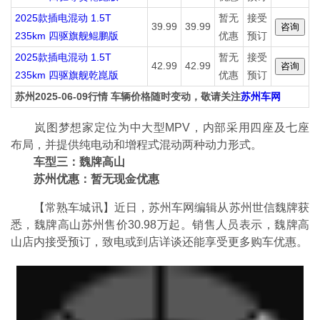
2025款插电混动 1.5T
暂无
接受
39.99
39.99
235km 四驱旗舰鲲鹏版
优惠
预订
2025款插电混动 1.5T
暂无
接受
42.99
42.99
235km 四驱旗舰乾崑版
优惠
预订
苏州2025-06-09行情 车辆价格随时变动，敬请关注
苏州车网
岚图梦想家定位为中大型MPV，内部采用四座及七座
布局，并提供纯电动和增程式混动两种动力形式。
车型三：魏牌高山
苏州优惠：暂无现金优惠
【常熟车城讯】近日，苏州车网编辑从苏州世信魏牌获
悉，魏牌高山苏州售价30.98万起。销售人员表示，魏牌高
山店内接受预订，致电或到店详谈还能享受更多购车优惠。