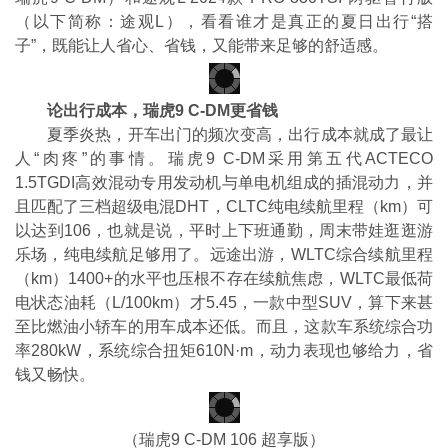
（以下简称：途观L），看看谁才是真正的夏日出行“搭
子”，既能让人省心、省钱，又能带来足够的舒适感。
论出行成本，瑞虎9 C-DM更省钱
夏季炎热，开车出门的频次变高，出行成本就成了最让
人“肉疼”的事情。瑞虎9 C-DM采用第五代ACTECO
1.5TGDI高效混动专用发动机与单电机组成的插混动力，并
且匹配了三档超级电混DHT，CLTC纯电续航里程（km）可
以达到106，也就是说，平时上下班通勤，周末带娃逛逛游
乐场，纯电续航足够用了。远途出游，WLTC综合续航里程
（km）1400+的水平也压根不存在续航焦虑，WLTC最低荷
电状态油耗（L/100km）才5.45，一款中型SUV，算下来甚
至比燃油小轿车的用车成本还低。而且，这款车系统综合功
率280kW，系统综合扭矩610N·m，动力表现也够给力，省
钱又畅快。
（瑞虎9 C-DM 106 超享版）