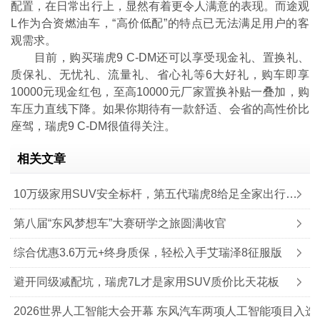
配置，在日常出行上，显然有着更令人满意的表现。而途观
L作为合资燃油车，“高价低配”的特点已无法满足用户的客
观需求。
目前，购买瑞虎9 C-DM还可以享受现金礼、置换礼、
质保礼、无忧礼、流量礼、省心礼等6大好礼，购车即享
10000元现金红包，至高10000元厂家置换补贴一叠加，购
车压力直线下降。如果你期待有一款舒适、会省的高性价比
座驾，瑞虎9 C-DM很值得关注。
相关文章
10万级家用SUV安全标杆，第五代瑞虎8给足全家出行底气
第八届“东风梦想车”大赛研学之旅圆满收官
综合优惠3.6万元+终身质保，轻松入手艾瑞泽8征服版
避开同级减配坑，瑞虎7L才是家用SUV质价比天花板