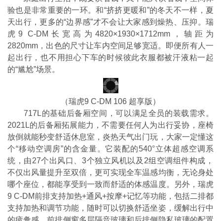
验也是非常重要的一环。和“挤挤更暖和”的冬天不一样，夏
天出行，更多的“边界感”才不会让大家感到燥热、压抑。瑞
虎9 C-DM长宽高为4820×1930×1712mm，轴距为
2820mm，出色的尺寸让车内空间足够宽适。即便所有人一
起出行，也不用担心下车的时候彼此衣服都被汗液粘一起
的“尴尬”场景。
（瑞虎9 C-DM 106 超享版）
717L的基础后备厢空间，可以满足全员的装载需求。
2021L的后备厢拓展能力，不需要任何人为出行妥协，座椅
放倒就能秒变舒适休息室，炎热天气出门玩，大家一定懂这
个“移动空调房”的含金量。它装配的540°立体超感空调系
统，由27个出风口、3个独立风机以及2组空调组件构成，
不仅出风量提升至双倍，更可实现全车温感均衡，无论身处
哪个座位，都能享受到一致而舒适的体感温度。另外，瑞虎
9 C-DM前排支持加热+通风+按摩+记忆等功能，包括二排都
支持加热和调节功能，随时可以切换舒适坐姿，缓解出行中
的疲惫感。前排侧窗多层隔音玻璃和后排侧隐私玻璃的配置