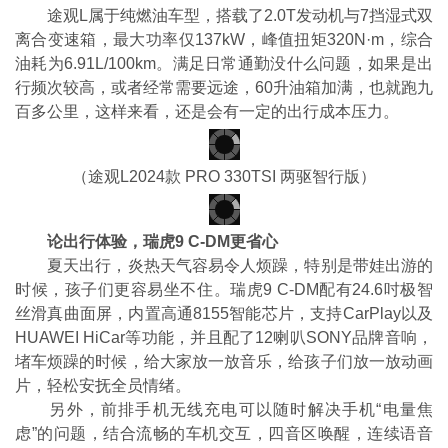
途观L属于纯燃油车型，搭载了2.0T发动机与7挡湿式双
离合变速箱，最大功率仅137kW，峰值扭矩320N·m，综合
油耗为6.91L/100km。满足日常通勤没什么问题，如果是出
行频次较高，或者经常需要远途，60升油箱加满，也就跑九
百多公里，这样来看，还是会有一定的出行成本压力。
（途观L2024款 PRO 330TSI 两驱智行版）
论出行体验，瑞虎9 C-DM更省心
夏天出行，炎热天气容易令人烦躁，特别是带娃出游的
时候，孩子们更容易坐不住。瑞虎9 C-DM配有24.6吋极智
丝滑真曲面屏，内置高通8155智能芯片，支持CarPlay以及
HUAWEI HiCar等功能，并且配了12喇叭SONY品牌音响，
堵车烦躁的时候，给大家放一放音乐，给孩子们放一放动画
片，轻松安抚全员情绪。
另外，前排手机无线充电可以随时解决手机“电量焦
虑”的问题，结合流畅的车机交互，四音区唤醒，连续语音