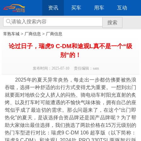
资讯
买车
用车
互动
搜索
常熟车城
>
厂商信息
>
厂商信息
论过日子，瑞虎9 C-DM和途观L真不是一个“级
别”的！
发布时间：2025-07-10
责任编辑：sam
2025年的夏天异常炎热，每走出一步都仿佛要被热浪
吞噬，选择一种舒适的出行方式变得尤为重要。一想到出门
就要面对地铁公交人挤人的闷热、骑电动车时阳光直射的炙
烤、以及打车时可能遭遇的不愉快气味体验，拥有自己的座
驾似乎成了最迫切的需求。那么问题来了，在这个“出门即
热化”的夏天，是该选择合资品牌还是国产品牌呢？为了帮
助大家做出最佳选择，我们挑选了两款价格在15万元级别的
热门车型进行对比：瑞虎9 C-DM 106 超享版（以下简称：
瑞虎9 C-DM）和途观L 2024款 PRO 330TSI 两驱智行版