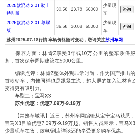
2025款混动 2.0T 骑士
少量现
30.58
23.78
68000
特别版
车
2025款混动 2.0T 尊耀
少量现
36.58
30.08
65000
版
车
苏州2025-07-18行情 车辆价格随时变动，敬请关注
苏州车网
保养方面：林肯Z享受3年或10万公里的整车质保服
务，首次保养周期建议在5000公里。
编辑点评：林肯Z整体外观非常时尚，作为国产推出的
首款轿车，内饰同样也是跟紧主流，超大屏的加入让林肯Z
变得更有吸引力。
车型二：宝马X3
苏州优惠：优惠7.09万-9.19万
【常熟车城讯】近日，苏州车网编辑从宝宁宝马获悉，
宝马X3目前优惠7.09万-9.19万起。销售人员表示，宝马X3
少量现车在售，致电/到店详谈还能享受更多购车优惠。