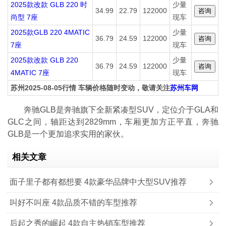
2025款改款 GLB 220 时
少量
34.99
22.79
122000
尚型 7座
现车
2025款GLB 220 4MATIC
少量
36.79
24.59
122000
7座
现车
2025款改款 GLB 220
少量
36.79
24.59
122000
4MATIC 7座
现车
苏州2025-08-05行情 车辆价格随时变动，敬请关注
苏州车网
奔驰GLB是奔驰旗下全新紧凑型SUV，定位介于GLA和
GLC之间，轴距达到2829mm，车厢更加方正平直，奔驰
GLB是一个更加追求实用的家伙。
相关文章
面子里子都有都想要 4款豪华品牌中大型SUV推荐
叫好不叫座 4款品质不错的车型推荐
后起之秀的崛起 4款自主热销车型推荐